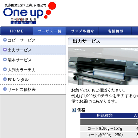
コピーサービス
出力サービス
出力サービス
製本サービス
大判カラー出力
PCレンタル
サービス価格表
お急ぎの方もご相談ください。
例えば1,000枚のチラシを出力す
便でお届けにあがります。
価格
用紙種類
A
コート紙80g～157g
コート紙200g、250g