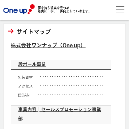
夢を持ち現実を見つめ、
着実に一歩、一歩向上していきます。
サイトマップ
株式会社ワンナップ（One up）
段ボール事業
包装資材
アクセス
段DAN
事業内容│セールスプロモーション事業
部