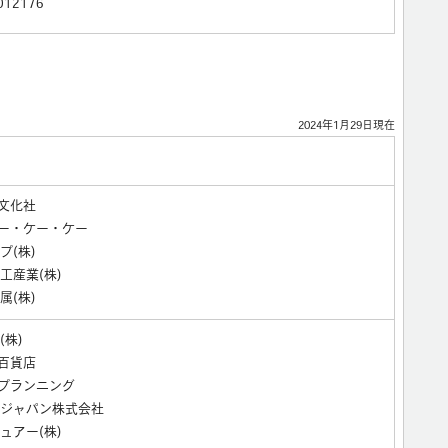
012176
2024年1月29日現在
界文化社
ィー・ケー・ケー
プ(株)
工産業(株)
属(株)
(株)
王百貨店
研プランニング
ジャパン株式会社
ュアー(株)