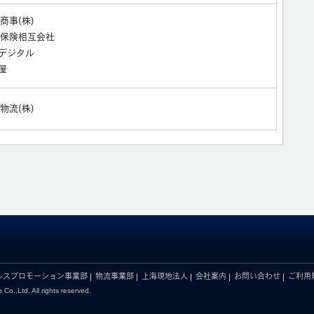
商事(株)
保険相互会社
通デジタル
屋
物流(株)
ルスプロモーション事業部
物流事業部
上海現地法人
会社案内
お問い合わせ
ご利用
Co.,Ltd. All rights reserved.