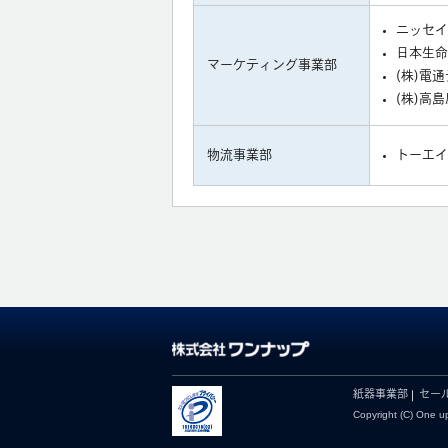
ニッセイ
日本生命
マーケティング事業部
(株)電
(株)高島
物流事業部
トーエイ
紙器事業部
セー
Copyright (C) One up 