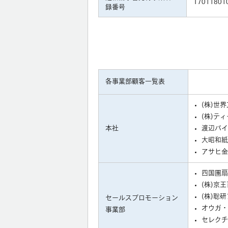
T7011801
録番号
各事業部顧客一覧表
(株)世
(株)テ
本社
渡辺パイ
大昭和紙
アサヒ金
四国團扇
(株)京
(株)聡
セールスプロモーション
オウガ・
事業部
セレクチ