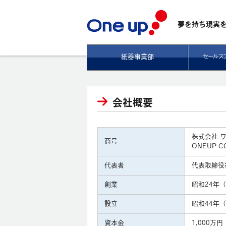
夢を持ち現実
紙器事業部
セールス
会社概要
株式会社 
商号
ONEUP CO
代表者
代表取締役
創業
昭和24年（
設立
昭和44年（
資本金
1,000万円