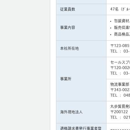
従業員数
47名（ｸﾞﾙ
包装資材
事業内容
販売促進
商品検品
〒123-08
本社所在地
TEL ： 0
セールスプ
〒120-0
TEL ： 03
事業所
物流事業部
〒343-00
TEL ： 04
丸歩貿易発
海外現地法人
〒20012
TEL ： 02
適格請求書発行事業者登