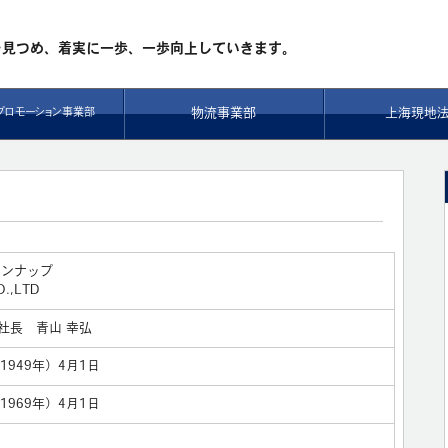
を見つめ、
着実に一歩、一歩向上していきます。
物流事業部
上海現地
プロモーション事業部
ワンナップ
.,LTD
社長 青山 幸弘
1949年）4月1日
1969年）4月1日